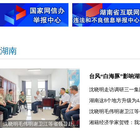
湖南
沈晓明走访调研三一集
沈晓明毛伟明谢卫江等省领导赴驻湘部队开展“八一”走访慰问